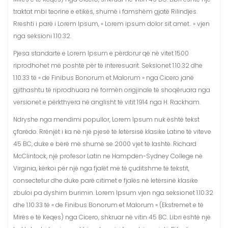
traktat mbi teorine e etikës, shumë i famshëm gjatë Rilindjes.
Rreshti i parë i Lorem Ipsum, « Lorem ipsum dolor sit amet.. » vjen
nga seksioni 1.10.32.
Pjesa standarte e Lorem Ipsum e përdorur që në vitet 1500
riprodhohet më poshtë për të interesuarit. Seksionet 1.10.32 dhe
1.10.33 të « de Finibus Bonorum et Malorum » nga Cicero janë
gjithashtu të riprodhuara në formën origjinale të shoqëruara nga
versionet e përkthyera në anglisht të vitit 1914 nga H. Rackham.
Ndryshe nga mendimi popullor, Lorem Ipsum nuk është tekst
çfarëdo. Rrënjët i ka në një pjesë të letërsisë klasike Latine të viteve
45 BC, duke e bërë më shumë se 2000 vjet të lashtë. Richard
McClintock, një profesor Latin ne Hampden-Sydney College në
Virginia, kërkoi për një nga fjalët më të çuditshme të tekstit,
consectetur dhe duke parë citimet e fjalës në letërsinë klasike
zbuloi pa dyshim burimin. Lorem Ipsum vjen nga seksionet 1.10.32
dhe 1.10.33 të « de Finibus Bonorum et Malorum » (Ekstremet e të
Mirës e të Keqes) nga Cicero, shkruar në vitin 45 BC. Libri është një