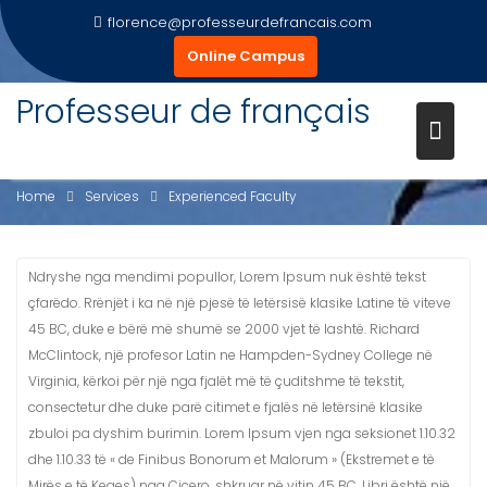
Skip
florence@professeurdefrancais.com
to
Online Campus
content
Professeur de français
EXPERIENCED FACULTY
Home
Services
Experienced Faculty
Ndryshe nga mendimi popullor, Lorem Ipsum nuk është tekst
çfarëdo. Rrënjët i ka në një pjesë të letërsisë klasike Latine të viteve
45 BC, duke e bërë më shumë se 2000 vjet të lashtë. Richard
McClintock, një profesor Latin ne Hampden-Sydney College në
Virginia, kërkoi për një nga fjalët më të çuditshme të tekstit,
consectetur dhe duke parë citimet e fjalës në letërsinë klasike
zbuloi pa dyshim burimin. Lorem Ipsum vjen nga seksionet 1.10.32
dhe 1.10.33 të « de Finibus Bonorum et Malorum » (Ekstremet e të
Mirës e të Keqes) nga Cicero, shkruar në vitin 45 BC. Libri është një