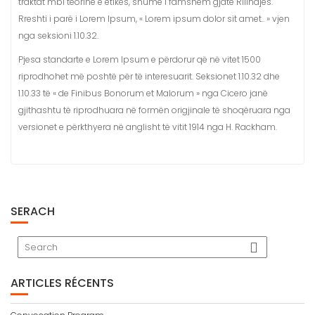
traktat mbi teorine e etikës, shumë i famshëm gjatë Rilindjes.
Rreshti i parë i Lorem Ipsum, « Lorem ipsum dolor sit amet.. » vjen
nga seksioni 1.10.32.
Pjesa standarte e Lorem Ipsum e përdorur që në vitet 1500
riprodhohet më poshtë për të interesuarit. Seksionet 1.10.32 dhe
1.10.33 të « de Finibus Bonorum et Malorum » nga Cicero janë
gjithashtu të riprodhuara në formën origjinale të shoqëruara nga
versionet e përkthyera në anglisht të vitit 1914 nga H. Rackham.
SERACH
ARTICLES RÉCENTS