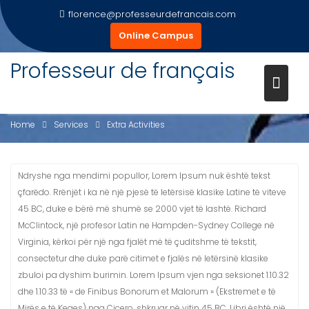
Skip
florence@professeurdefrancais.com
to
Online Campus
content
Professeur de français
EXTRA ACTIVITIES
Home
Services
Extra Activities
Ndryshe nga mendimi popullor, Lorem Ipsum nuk është tekst
çfarëdo. Rrënjët i ka në një pjesë të letërsisë klasike Latine të viteve
45 BC, duke e bërë më shumë se 2000 vjet të lashtë. Richard
McClintock, një profesor Latin ne Hampden-Sydney College në
Virginia, kërkoi për një nga fjalët më të çuditshme të tekstit,
consectetur dhe duke parë citimet e fjalës në letërsinë klasike
zbuloi pa dyshim burimin. Lorem Ipsum vjen nga seksionet 1.10.32
dhe 1.10.33 të « de Finibus Bonorum et Malorum » (Ekstremet e të
Mirës e të Keqes) nga Cicero, shkruar në vitin 45 BC. Libri është një