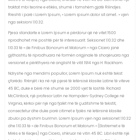
traktat mbi teorine e etikës, shumë i famshëm gjatë Rilindjes.
Rreshti i parë i Lorem Ipsum, « Lorem ipsum dolor sit amet.. » vjen
nga seksioni 1.10.32.
Pjesa standarte e Lorem Ipsum e përdorur që në vitet 1500
riprodhohet më poshtë për të interesuarit. Seksionet 1.10.32 dhe
1.10.33 të « de Finibus Bonorum et Malorum » nga Cicero janë
gjithashtu të riprodhuara në formën origjinale të shoqëruara nga
versionet e përkthyera në anglisht të vitit 1914 nga H. Rackham.
Ndryshe nga mendimi popullor, Lorem Ipsum nuk është tekst
çfarëdo. Rrënjët i ka në një pjesë të letërsisë klasike Latine të viteve
45 BC, duke e bërë më shumë se 2000 vjet të lashtë. Richard
McClintock, një profesor Latin ne Hampden-Sydney College në
Virginia, kërkoi për një nga fjalët më të çuditshme të tekstit,
consectetur dhe duke parë citimet e fjalës në letërsinë klasike
zbuloi pa dyshim burimin. Lorem Ipsum vjen nga seksionet 1.10.32
dhe 1.10.33 të « de Finibus Bonorum et Malorum » (Ekstremet e të
Mirës e të Keqes) nga Cicero, shkruar në vitin 45 BC. Libri është një