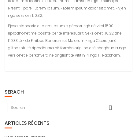
traktat mbi teorine e etikës, shumë i famshëm gjatë Rilindjes.
Rreshti i parë i Lorem Ipsum, « Lorem ipsum dolor sit amet.. » vjen
nga seksioni 1.10.32.
Pjesa standarte e Lorem Ipsum e përdorur që në vitet 1500
riprodhohet më poshtë për të interesuarit. Seksionet 1.10.32 dhe
1.10.33 të « de Finibus Bonorum et Malorum » nga Cicero janë
gjithashtu të riprodhuara në formën origjinale të shoqëruara nga
versionet e përkthyera në anglisht të vitit 1914 nga H. Rackham.
SERACH
ARTICLES RÉCENTS