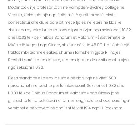
McClintock, një profesor Latin ne Hampden-Sydney College në
Virginia, kërkoi për një nga fjalët më të çuditshme të tekstit,
consectetur dhe duke parë citimet e fjalës në letërsinë klasike
zbuloi pa dyshim burimin. Lorem Ipsum vjen nga seksionet 1.10.32
dhe 1.10.33 të « de Finibus Bonorum et Malorum » (Ekstremet e të
Mirës e të Keqes) nga Cicero, shkruar në vitin 45 BC. Libri është një
traktat mbi teorine e etikës, shumë i famshëm gjatë Rilindjes.
Rreshti i parë i Lorem Ipsum, « Lorem ipsum dolor sit amet.. » vjen
nga seksioni 1.10.32.
Pjesa standarte e Lorem Ipsum e përdorur që në vitet 1500
riprodhohet më poshtë për të interesuarit. Seksionet 1.10.32 dhe
1.10.33 të « de Finibus Bonorum et Malorum » nga Cicero janë
gjithashtu të riprodhuara në formën origjinale të shoqëruara nga
versionet e përkthyera në anglisht të vitit 1914 nga H. Rackham.