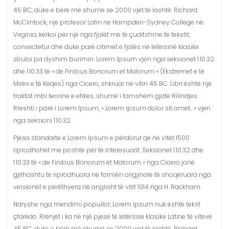
45 BC, duke e bërë më shumë se 2000 vjet të lashtë. Richard
McClintock, një profesor Latin ne Hampden-Sydney College në
Virginia, kërkoi për një nga fjalët më të çuditshme të tekstit,
consectetur dhe duke parë citimet e fjalës në letërsinë klasike
zbuloi pa dyshim burimin. Lorem Ipsum vjen nga seksionet 1.10.32
dhe 1.10.33 të « de Finibus Bonorum et Malorum » (Ekstremet e të
Mirës e të Keqes) nga Cicero, shkruar në vitin 45 BC. Libri është një
traktat mbi teorine e etikës, shumë i famshëm gjatë Rilindjes.
Rreshti i parë i Lorem Ipsum, « Lorem ipsum dolor sit amet.. » vjen
nga seksioni 1.10.32.
Pjesa standarte e Lorem Ipsum e përdorur që në vitet 1500
riprodhohet më poshtë për të interesuarit. Seksionet 1.10.32 dhe
1.10.33 të « de Finibus Bonorum et Malorum » nga Cicero janë
gjithashtu të riprodhuara në formën origjinale të shoqëruara nga
versionet e përkthyera në anglisht të vitit 1914 nga H. Rackham.
Ndryshe nga mendimi popullor, Lorem Ipsum nuk është tekst
çfarëdo. Rrënjët i ka në një pjesë të letërsisë klasike Latine të viteve
45 BC, duke e bërë më shumë se 2000 vjet të lashtë. Richard